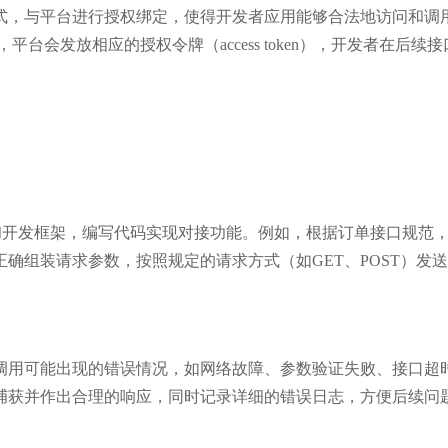
式，与平台进行授权绑定，使得开发者应用能够合法地访问和调
，平台会发放相应的授权令牌（access token），开发者在后续
和开发框架，编写代码实现对接功能。例如，根据订单接口规范
组装请求参数，按照规定的请求方式（如GET、POST）发送H
调用可能出现的错误情况，如网络故障、参数验证失败、接口超
捕获并作出合理的响应，同时记录详细的错误日志，方便后续问