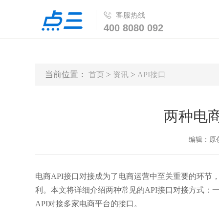
客服热线
400 8080 092
当前位置：
>
>
首页
资讯
API接口
两种电商
编辑：原创 时
电商API接口对接成为了电商运营中至关重要的环节
利。本文将详细介绍两种常见的API接口对接方式：
API对接多家电商平台的接口。