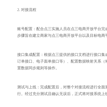
2. 对接流程
账号配置：配合点三实施人员在点三电商开放平台完
步骤旨在建立商家与点三电商开放平台以及目标电商
接口集成配置：根据点三提供的接口文档进行接口集
订单接口、电子面单接口等）、配置数据映射关系（
置数据同步规则等操作。
测试与上线：完成配置后，对整个对接流程进行全面
行。经过充分测试且确认无误后，正式将对接系统上