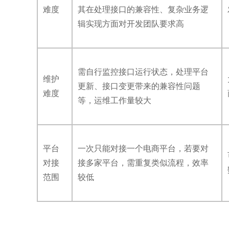
难度
其在处理接口的兼容性、复杂业务逻
辑实现方面对开发团队要求高
需自行监控接口运行状态，处理平台
维护
更新、接口变更带来的兼容性问题
难度
等，运维工作量较大
平台
一次只能对接一个电商平台，若要对
对接
接多家平台，需重复类似流程，效率
范围
较低