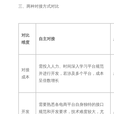
三、两种对接方式对比
对比
自主对接
维度
需投入人力、时间深入学习平台规范
对接
并进行开发，若涉及多个平台，成本
成本
呈倍数增长
需要熟悉各电商平台自身独特的接口
开发
规范和开发要求，技术难度较大，尤