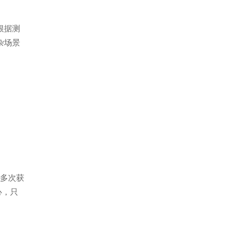
根据测
杂场景
，多次获
心，只