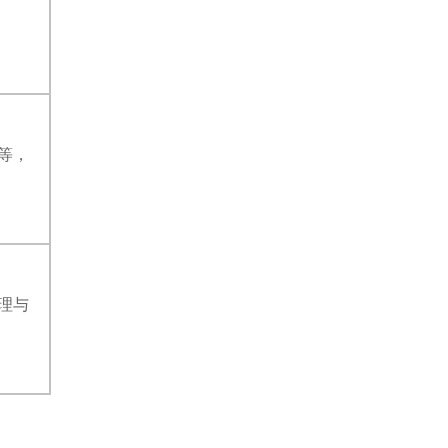
等，
理与