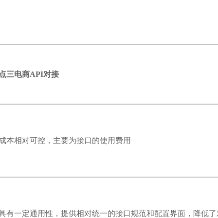
点三电商API对接
成本相对可控，主要为接口的使用费用
具有一定通用性，提供相对统一的接口规范和配置界面，降低了