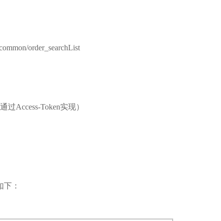
common/order_searchList
Access-Token实现）
如下：