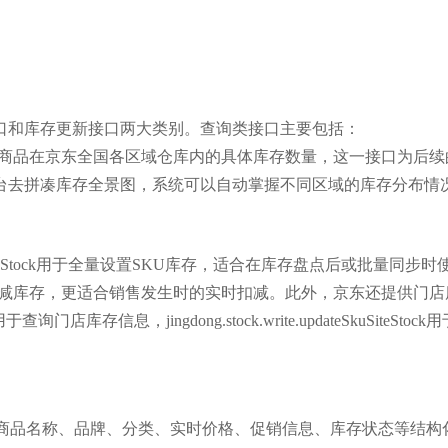
口和库存更新接口两大类别。查询类接口主要包括：
ck用于实时或定时获取商品在京东全国各区域仓库内的具体库存数量，这一接口为后
台去拼凑库存全景图，系统可以自动掌握不同区域的库存分布情
updateSkuStock用于全量设置SKU库存，适合在库存盘点后或批量同步
Stock支持按指定数量增减库存，更适合销售发生时的实时扣减。此外，京东还提供门
ck用于查询门店库存信息，jingdong.stock.write.updateSkuSiteStoc
涵盖商品名称、品牌、分类、实时价格、促销信息、库存状态等结构