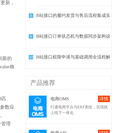
据更新，
B站接口的履约发货与售后流程集成实践
8
B站接口订单状态机与数据同步架构设计实践
9
B站接口权限申请与基础调用全流程解析
10
时刷新的
lue格
产品推荐
D匹
电商OMS
本参数应
打通电商平台与ERP系统，实现线
上线下一体化
误。
一管理