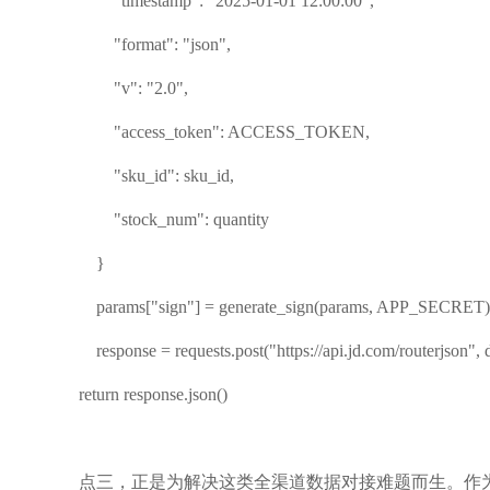
"timestamp": "2025-01-01 12:00:00",
"format": "json",
"v": "2.0",
"access_token": ACCESS_TOKEN,
"sku_id": sku_id,
"stock_num": quantity
}
params["sign"] = generate_sign(params, APP_SECRET)
response = requests.post("https://api.jd.com/routerjson",
return response.json()
点三，正是为解决这类全渠道数据对接难题而生。作