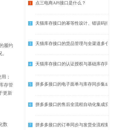
点三电商API接口是什么？
1
天猫库存接口的幂等性设计、错误码排查与稳定
2
天猫库存接口的货品管理与全渠道多仓库存同步
3
续的履约
况。
天猫库存接口的认证授权与基础库存同步集成指
4
时使用；
拼多多接口的电子面单与库存同步集成实践
5
店库存管
k用于更新
拼多多接口的售后全流程自动化集成实践
6
化数
拼多多接口的订单同步与发货全流程集成指南
7