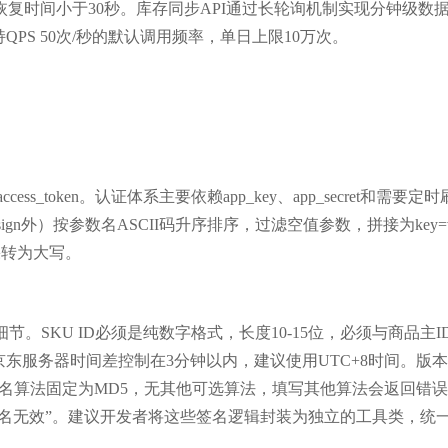
复时间小于30秒。库存同步API通过长轮询机制实现分钟级数
PS 50次/秒的默认调用频率，单日上限10万次。
ss_token。认证体系主要依赖app_key、app_secret和需要定
sign外）按参数名ASCII码升序排序，过滤空值参数，拼接为key=va
结果转为大写。
。SKU ID必须是纯数字格式，长度10-15位，必须与商品主I
，需与京东服务器时间差控制在3分钟以内，建议使用UTC+8时间。版
”。签名算法固定为MD5，无其他可选算法，填写其他算法会返回错
致“签名无效”。建议开发者将这些签名逻辑封装为独立的工具类，统