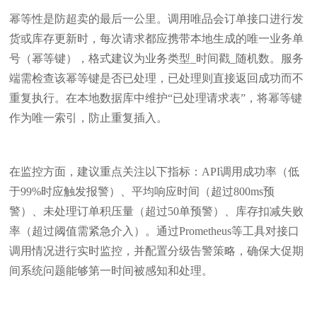
幂等性是防超卖的最后一公里。调用唯品会订单接口进行发
货或库存更新时，每次请求都应携带本地生成的唯一业务单
号（幂等键），格式建议为业务类型_时间戳_随机数。服务
端需检查该幂等键是否已处理，已处理则直接返回成功而不
重复执行。在本地数据库中维护“已处理请求表”，将幂等键
作为唯一索引，防止重复插入。
在监控方面，建议重点关注以下指标：API调用成功率（低
于99%时应触发报警）、平均响应时间（超过800ms预
警）、未处理订单积压量（超过50单预警）、库存扣减失败
率（超过阈值需紧急介入）。通过Prometheus等工具对接口
调用情况进行实时监控，并配置分级告警策略，确保大促期
间系统问题能够第一时间被感知和处理。