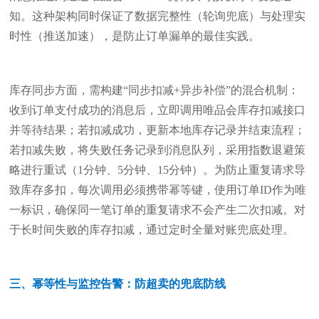
知。这种架构同时保证了数据完整性（轮询兜底）与处理实
时性（推送加速），是防止订单漏单的最佳实践。
库存同步方面，需构建“同步扣减+异步补偿”的混合机制：
收到订单支付成功的消息后，立即调用唯品会库存扣减接口
并等待结果；若扣减成功，更新本地库存记录并结束流程；
若扣减失败，将失败任务记录到消息队列，采用指数退避策
略进行重试（1分钟、5分钟、15分钟）。为防止重复请求导
致库存多扣，每次调用必须携带幂等键，使用订单ID作为唯
一标识，确保同一笔订单的重复请求不会产生二次扣减。对
于长时间失败的库存扣减，通过定时全量对账兜底处理。
三、幂等性与监控告警：防超卖的兜底防线