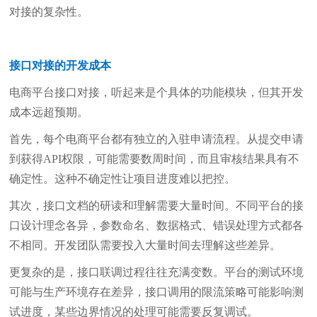
对接的复杂性。
接口对接的开发成本
电商平台接口对接，听起来是个具体的功能模块，但其开发
成本远超预期。
首先，每个电商平台都有独立的入驻申请流程。从提交申请
到获得API权限，可能需要数周时间，而且审核结果具有不
确定性。这种不确定性让项目进度难以把控。
其次，接口文档的研读和理解需要大量时间。不同平台的接
口设计理念各异，参数命名、数据格式、错误处理方式都各
不相同。开发团队需要投入大量时间去理解这些差异。
更复杂的是，接口联调过程往往充满变数。平台的测试环境
可能与生产环境存在差异，接口调用的限流策略可能影响测
试进度，某些边界情况的处理可能需要反复调试。