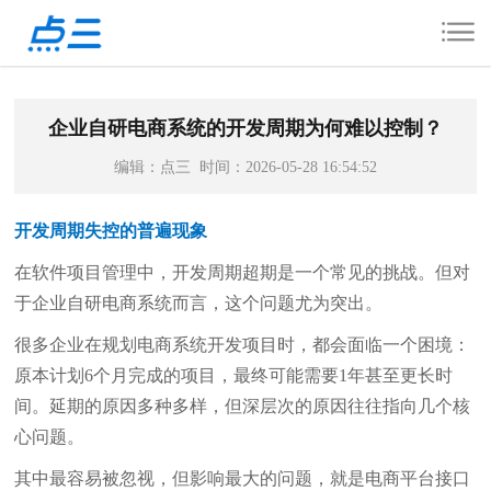
企业自研电商系统的开发周期为何难以控制？
编辑：点三 时间：2026-05-28 16:54:52
开发周期失控的普遍现象
在软件项目管理中，开发周期超期是一个常见的挑战。但对
于企业自研电商系统而言，这个问题尤为突出。
很多企业在规划电商系统开发项目时，都会面临一个困境：
原本计划6个月完成的项目，最终可能需要1年甚至更长时
间。延期的原因多种多样，但深层次的原因往往指向几个核
心问题。
其中最容易被忽视，但影响最大的问题，就是电商平台接口