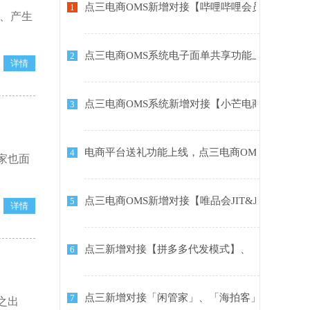
点三电商OMS新增对接【哔哩哔哩会员购】平台
1
、产生
点三电商OMS系统电子面单共享功能上线：降本
2
点三电商OMS系统新增对接【小芒电商】、【抖
3
电商平台送礼功能上线，点三电商OMS系统全面
4
家也面
点三电商OMS新增对接【唯品会JIT&JITX】及
5
点三新增对接【拼多多代发模式】、【药帮忙】
6
点三新增对接「闲管家」、「海拍客」平台
7
之出